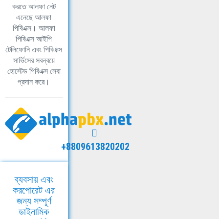
করতে আলফা নেট
এনেছে আলফা
পিবিএক্স। আলফা
পিবিএক্স আইপি
টেলিফোনি এবং পিবিএক্স
সার্ভিসের সবন্বয়ে
হোস্টেড পিবিএক্স সেবা
প্রদান করে।
+8809613820202
ব্যবসায় এবং
করপোরেট এর
জন্য সম্পূর্ণ
ডাইনামিক