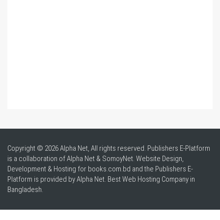
Copyright © 2026 Alpha Net, All rights reserved. Publishers E-Platform
is a collaboration of Alpha Net & SomoyNet.
Website Design
,
Development & Hosting for books.com.bd and the Publishers E-
Platform is provided by Alpha Net. Best
Web Hosting Company in
Bangladesh
.