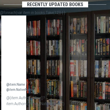
RECENTLY UPDATED BOOKS
@foreach(var item in books.Take(12)) {
}
@item.Name
@item.NativeName
@(item.Authors().Any()?
item.Authors().First().NativeName:"")