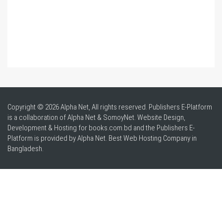
Copyright © 2026 Alpha Net, All rights reserved. Publishers E-Platform
is a collaboration of Alpha Net & SomoyNet.
Website Design
,
Development & Hosting for books.com.bd and the Publishers E-
Platform is provided by Alpha Net. Best
Web Hosting Company in
Bangladesh
.