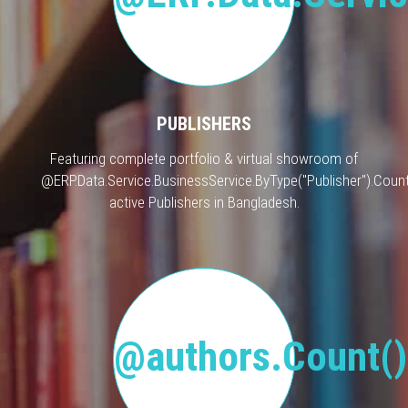
PUBLISHERS
Featuring complete portfolio & virtual showroom of
@ERP.Data.Service.BusinessService.ByType("Publisher").Count
active Publishers in Bangladesh.
@authors.Count()