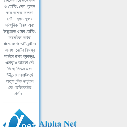
ডোমেইন রেজিস্ট্রেশন
ও হোস্টিং সেবা প্রদান
করে আসছে আলফা
নেট। সুলভ মূল্যে
সর্বাধুনিক লিনাক্স এবং
উইন্ডোজ ওয়েব হোস্টিং
আমেরিকা অথবা
বাংলাদেশের ডাটাসেন্টারে
আলফা নেটের নিজস্ব
সার্ভারে রাখার ব্যবস্থা,
এছাড়াও আলফা নেট
দিচ্ছে লিনাক্স এবং
উইন্ডোস প্লাটফর্মে
অত্যাধুনিক ভার্চুয়াল
এবং ডেডিকেটেড
সার্ভার।