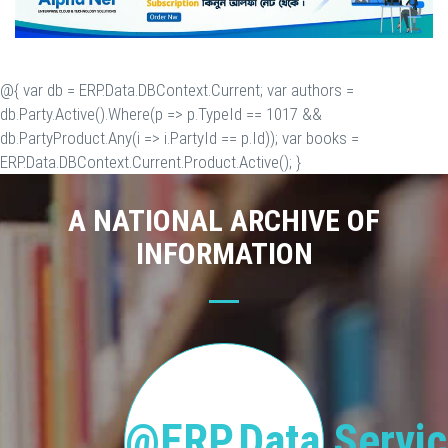
@{ var db = ERP.Data.DBContext.Current; var authors =
db.Party.Active().Where(p => p.TypeId == 1017 &&
db.PartyProduct.Any(i => i.PartyId == p.Id)); var books =
ERP.Data.DBContext.Current.Product.Active(); }
A NATIONAL ARCHIVE OF
INFORMATION
@ERP.Data.Servic