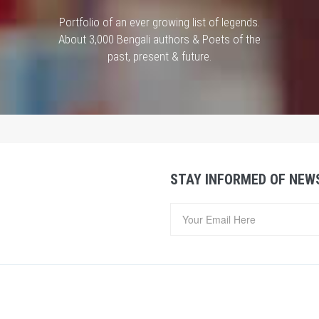
Portfolio of an ever growing list of legends.
About 3,000 Bengali authors & Poets of the
past, present & future.
STAY INFORMED OF NEW