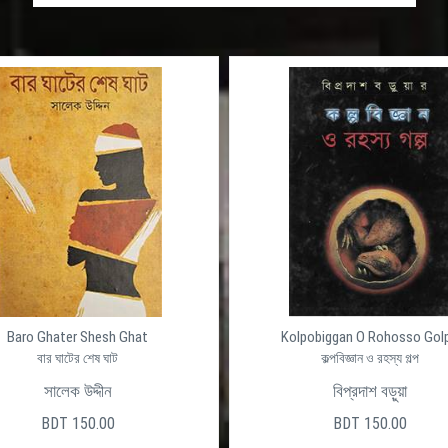
Baro Ghater Shesh Ghat
Kolpobiggan O Rohosso Gol
বার ঘাটের শেষ ঘাট
কল্পবিজ্ঞান ও রহস্য গল্প
সালেক উদ্দীন
বিপ্রদাশ বড়ুয়া
BDT 150.00
BDT 150.00