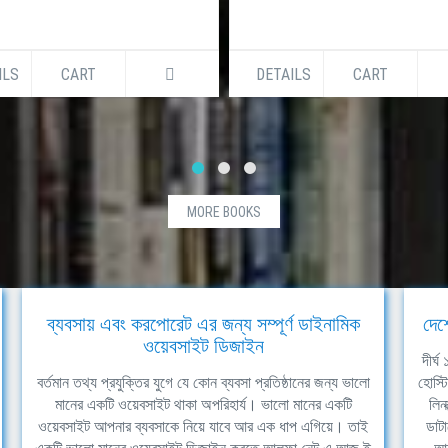
ILS
CART
DETAILS
CART
MORE BOOKS
ব্যবসায় এবং করপোরেট এর জন্য সম্পূর্ণ ডাইনামিক
দেশ
ওয়েবসাইট ডিজাইন
দীর্
বর্তমান তথ্য প্রযুক্তির যুগে যে কোন ব্যবসা প্রতিষ্ঠানের জন্য ভালো
হোস্ট
মানের একটি ওয়েবসাইট থাকা অপরিহার্য। ভালো মানের একটি
লিন
ওয়েবসাইট আপনার ব্যবসাকে নিয়ে যাবে আর এক ধাপ এগিয়ে। তাই
ডাটা