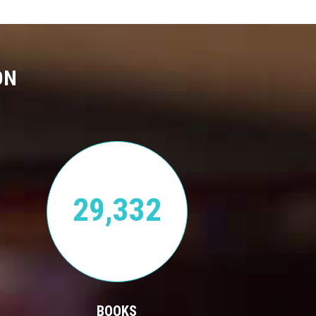
ON
29,332
BOOKS