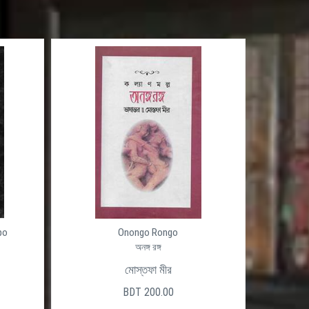
po
Onongo Rongo
অনঙ্গ রঙ্গ
মোস্তফা মীর
BDT 200.00