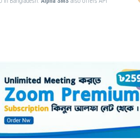
O in Bangladesh.
Alpha SMS
also offers API