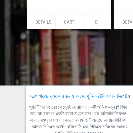
DETAILS
CART
DETA
স্বল্প খরচে ব্যবসার জন্য অত্যাধুনিক টেলিফোন সিস্টেম
প্রতিটি প্রতিষ্ঠানের ক্ষেত্রেই যোগাযোগ একটি অতি গুরুত্বপূর্ণ বিষয়।
আর যোগাযোগের একটি ভালো মাধ্যম হতে পারে টেলিকমিউনিকেশন।
আর এ সমস্যার সমাধান করতে আলফা নেট এনেছে আলফা পিবিএক্স।
আলফা পিবিএক্স আইপি টেলিফোনি এবং পিবিএক্স সার্ভিসের সবন্বয়ে