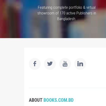
Featuring complete portfolio & virtual
showroom of 170 active Publishers in
Bangladesh.
ABOUT
BOOKS.COM.BD