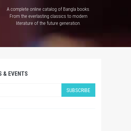
A complete online catalog of Bangla books.
From the everlasting classics to modern
literature of the future generation.
S & EVENTS
SUBSCRIBE