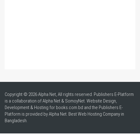
Copyright © 2026 Alpha Net, All rights reserved. Publishers E-Platform
is a collaboration of Alpha Net & SomoyNet.
Website Design
,
Development & Hosting for books.com.bd and the Publishers E-
Platform is provided by Alpha Net. Best
Web Hosting Company in
Bangladesh
.