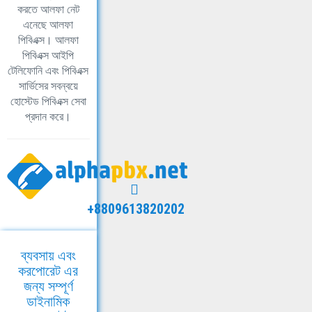
করতে আলফা নেট
এনেছে আলফা
পিবিএক্স। আলফা
পিবিএক্স আইপি
টেলিফোনি এবং পিবিএক্স
সার্ভিসের সবন্বয়ে
হোস্টেড পিবিএক্স সেবা
প্রদান করে।
+8809613820202
ব্যবসায় এবং
করপোরেট এর
জন্য সম্পূর্ণ
ডাইনামিক