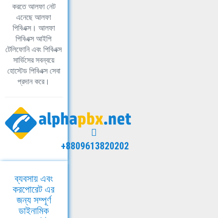
করতে আলফা নেট
এনেছে আলফা
পিবিএক্স। আলফা
পিবিএক্স আইপি
টেলিফোনি এবং পিবিএক্স
সার্ভিসের সবন্বয়ে
হোস্টেড পিবিএক্স সেবা
প্রদান করে।
+8809613820202
ব্যবসায় এবং
করপোরেট এর
জন্য সম্পূর্ণ
ডাইনামিক