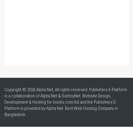
Copyright © 2026 Alpha Net, All rights reserved. Publishers E-Platform
is a collaboration of Alpha Net & SomoyNet.
Website Design
,
Development & Hosting for books.com.bd and the Publishers E-
Platform is provided by Alpha Net. Best
Web Hosting Company in
Bangladesh
.