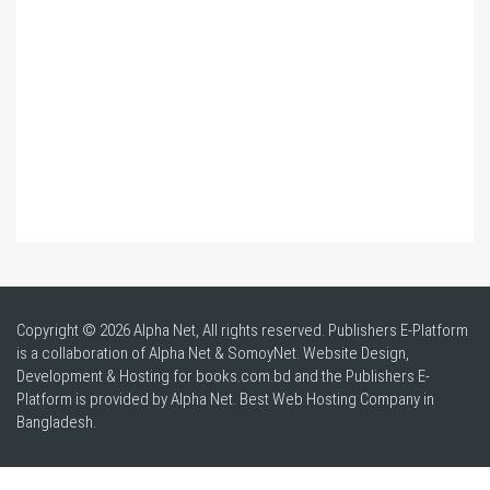
Copyright © 2026 Alpha Net, All rights reserved. Publishers E-Platform
is a collaboration of Alpha Net & SomoyNet.
Website Design
,
Development & Hosting for books.com.bd and the Publishers E-
Platform is provided by Alpha Net. Best
Web Hosting Company in
Bangladesh
.