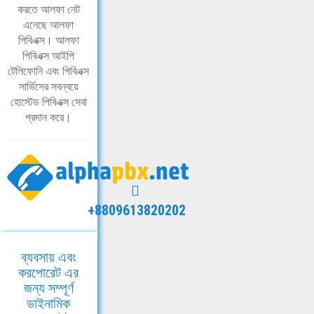
করতে আলফা নেট
এনেছে আলফা
পিবিএক্স। আলফা
পিবিএক্স আইপি
টেলিফোনি এবং পিবিএক্স
সার্ভিসের সবন্বয়ে
হোস্টেড পিবিএক্স সেবা
প্রদান করে।
+8809613820202
ব্যবসায় এবং
করপোরেট এর
জন্য সম্পূর্ণ
ডাইনামিক