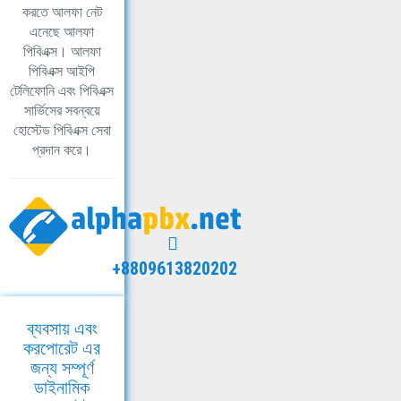
করতে আলফা নেট
এনেছে আলফা
পিবিএক্স। আলফা
পিবিএক্স আইপি
টেলিফোনি এবং পিবিএক্স
সার্ভিসের সবন্বয়ে
হোস্টেড পিবিএক্স সেবা
প্রদান করে।
+8809613820202
ব্যবসায় এবং
করপোরেট এর
জন্য সম্পূর্ণ
ডাইনামিক