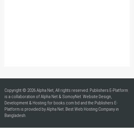
Copyright © 2026 Alpha Net, All rights reserved. Publishers E-Platform
is a collaboration of Alpha Net & SomoyNet.
Website Design
,
Development & Hosting for books.com.bd and the Publishers E-
Platform is provided by Alpha Net. Best
Web Hosting Company in
Bangladesh
.