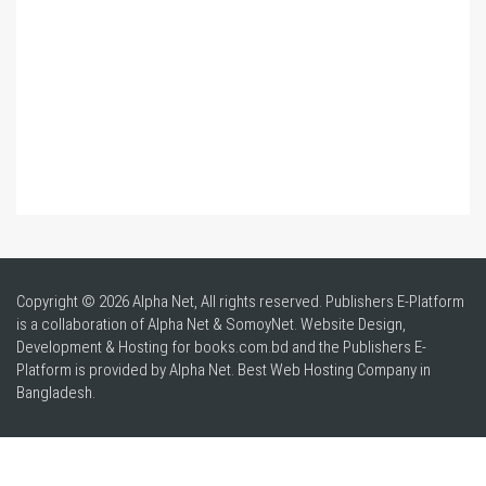
Copyright © 2026 Alpha Net, All rights reserved. Publishers E-Platform
is a collaboration of Alpha Net & SomoyNet.
Website Design
,
Development & Hosting for books.com.bd and the Publishers E-
Platform is provided by Alpha Net. Best
Web Hosting Company in
Bangladesh
.