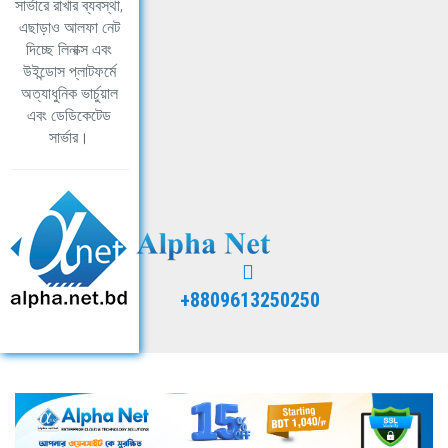
সার্ভারে রাখার ব্যবস্থা,
এছাড়াও আলফা নেট
দিচ্ছে লিনাক্স এবং
উইন্ডোস প্লাটফর্মে
অত্যাধুনিক ভার্চুয়াল
এবং ডেডিকেটেড
সার্ভার।
+8809613250250