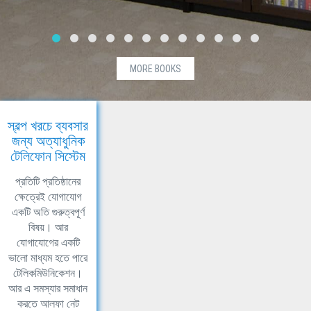
MORE BOOKS
স্বল্প খরচে ব্যবসার
জন্য অত্যাধুনিক
টেলিফোন সিস্টেম
প্রতিটি প্রতিষ্ঠানের
ক্ষেত্রেই যোগাযোগ
একটি অতি গুরুত্বপূর্ণ
বিষয়। আর
যোগাযোগের একটি
ভালো মাধ্যম হতে পারে
টেলিকমিউনিকেশন।
আর এ সমস্যার সমাধান
করতে আলফা নেট