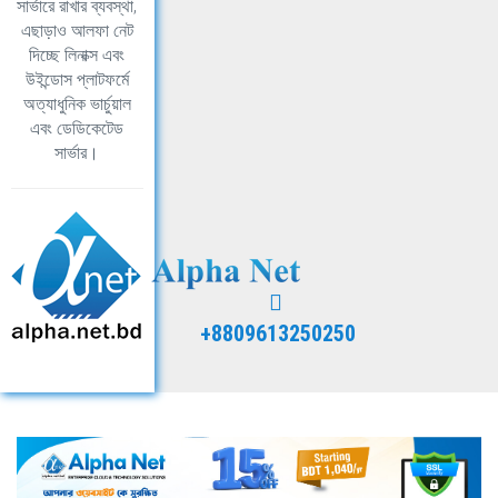
সার্ভারে রাখার ব্যবস্থা,
এছাড়াও আলফা নেট
দিচ্ছে লিনাক্স এবং
উইন্ডোস প্লাটফর্মে
অত্যাধুনিক ভার্চুয়াল
এবং ডেডিকেটেড
সার্ভার।
+8809613250250