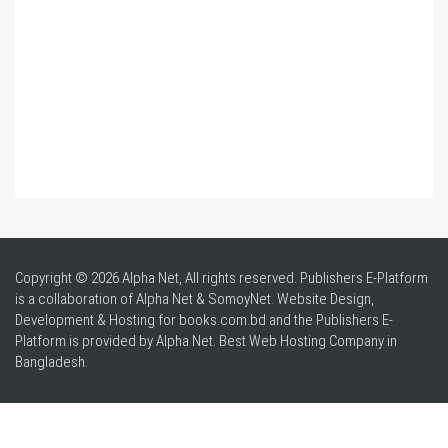
Copyright © 2026 Alpha Net, All rights reserved. Publishers E-Platform
is a collaboration of Alpha Net & SomoyNet.
Website Design
,
Development & Hosting for books.com.bd and the Publishers E-
Platform is provided by Alpha Net. Best
Web Hosting Company in
Bangladesh
.