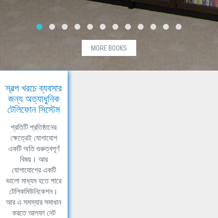
MORE BOOKS
স্বল্প খরচে ব্যবসার
জন্য অত্যাধুনিক
টেলিফোন সিস্টেম
প্রতিটি প্রতিষ্ঠানের
ক্ষেত্রেই যোগাযোগ
একটি অতি গুরুত্বপূর্ণ
বিষয়। আর
যোগাযোগের একটি
ভালো মাধ্যম হতে পারে
টেলিকমিউনিকেশন।
আর এ সমস্যার সমাধান
করতে আলফা নেট