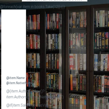
@foreach(var item in books.Take(12)) {
}
@item.Name
@item.NativeName
@(item.Authors().Any()?
item.Authors().First().NativeName:"")
@if(item.SalePrice.HasValue)