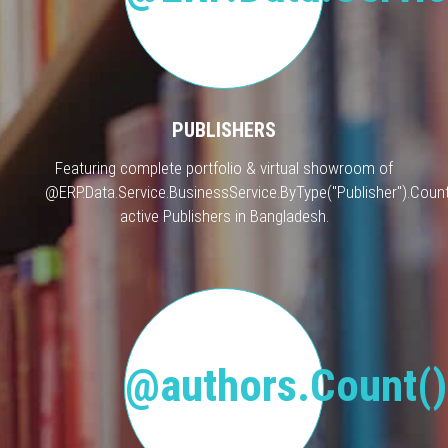
PUBLISHERS
Featuring complete portfolio & virtual showroom of
@ERP.Data.Service.BusinessService.ByType("Publisher").Count
active Publishers in Bangladesh.
@authors.Count()