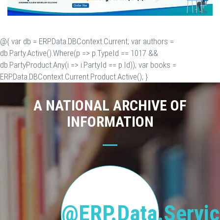
@{ var db = ERP.Data.DBContext.Current; var authors =
db.Party.Active().Where(p => p.TypeId == 1017 &&
db.PartyProduct.Any(i => i.PartyId == p.Id)); var books =
ERP.Data.DBContext.Current.Product.Active(); }
A NATIONAL ARCHIVE OF
INFORMATION
@ERP.Data.Servic