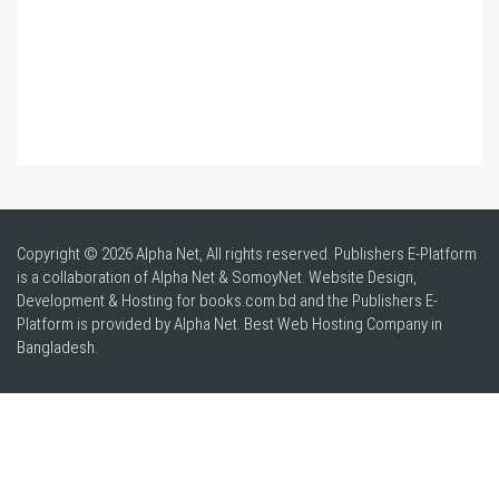
Copyright © 2026 Alpha Net, All rights reserved. Publishers E-Platform
is a collaboration of Alpha Net & SomoyNet.
Website Design
,
Development & Hosting for books.com.bd and the Publishers E-
Platform is provided by Alpha Net. Best
Web Hosting Company in
Bangladesh
.