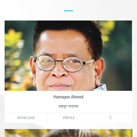
Humayun Ahmed
হুমায়ূন আহমেদ
BOOKS (432)
PROFILE