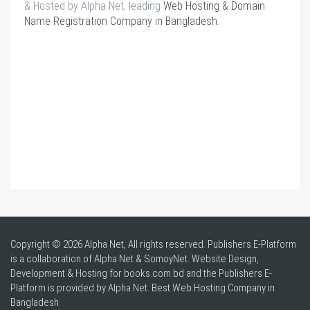
& Hosted by Alpha Net, leading
Web Hosting & Domain
Name Registration Company in Bangladesh
.
Copyright © 2026 Alpha Net, All rights reserved. Publishers E-Platform
is a collaboration of Alpha Net & SomoyNet.
Website Design
,
Development & Hosting for books.com.bd and the Publishers E-
Platform is provided by Alpha Net. Best
Web Hosting Company in
Bangladesh
.