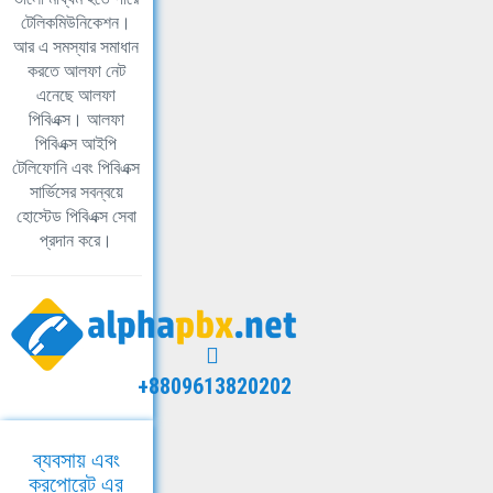
টেলিকমিউনিকেশন।
আর এ সমস্যার সমাধান
করতে আলফা নেট
এনেছে আলফা
পিবিএক্স। আলফা
পিবিএক্স আইপি
টেলিফোনি এবং পিবিএক্স
সার্ভিসের সবন্বয়ে
হোস্টেড পিবিএক্স সেবা
প্রদান করে।
+8809613820202
ব্যবসায় এবং
করপোরেট এর