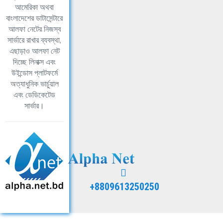
আমেরিকা অথবা
বাংলাদেশের ডাটাসেন্টারে
আলফা নেটের নিজস্ব
সার্ভারে রাখার ব্যবস্থা,
এছাড়াও আলফা নেট
দিচ্ছে লিনাক্স এবং
উইন্ডোস প্লাটফর্মে
অত্যাধুনিক ভার্চুয়াল
এবং ডেডিকেটেড
সার্ভার।
+8809613250250