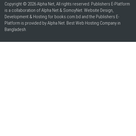
Copyright © 2026 Alpha Net, All rights reserved. Publishers E-Platform
is a collaboration of Alpha Net & SomoyNet.
Website Design
,
Development & Hosting for books.com.bd and the Publishers E-
Platform is provided by Alpha Net. Best
Web Hosting Company in
Bangladesh
.