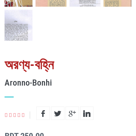
অরণ্য-বহ্নি
Aronno-Bonhi