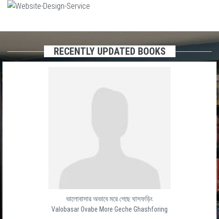
RECENTLY UPDATED BOOKS
Baro Ghater Shesh Ghat
বার ঘাটের শেষ ঘাট