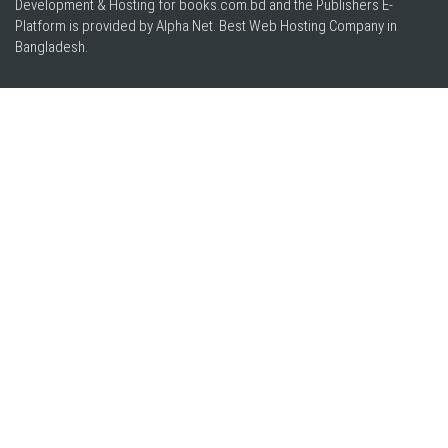
Development & Hosting for books.com.bd and the Publishers E-
Platform is provided by Alpha Net. Best
Web Hosting Company in
Bangladesh
.