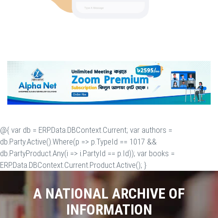
@{ var db = ERP.Data.DBContext.Current; var authors =
db.Party.Active().Where(p => p.TypeId == 1017 &&
db.PartyProduct.Any(i => i.PartyId == p.Id)); var books =
ERP.Data.DBContext.Current.Product.Active(); }
A NATIONAL ARCHIVE OF
INFORMATION