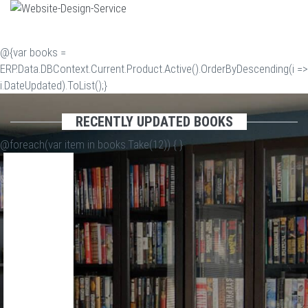
@{var books =
ERP.Data.DBContext.Current.Product.Active().OrderByDescending(i =>
i.DateUpdated).ToList();}
RECENTLY UPDATED BOOKS
@foreach(var item in books.Take(12)) {
}