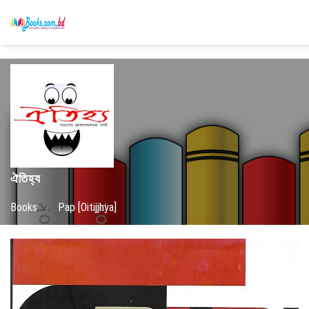
ঐতিহ্য
Books
/
Pap [Oitijjhya]