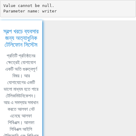
Value cannot be null.

Parameter name: writer
স্বল্প খরচে ব্যবসার
জন্য অত্যাধুনিক
টেলিফোন সিস্টেম
প্রতিটি প্রতিষ্ঠানের
ক্ষেত্রেই যোগাযোগ
একটি অতি গুরুত্বপূর্ণ
বিষয়। আর
যোগাযোগের একটি
ভালো মাধ্যম হতে পারে
টেলিকমিউনিকেশন।
আর এ সমস্যার সমাধান
করতে আলফা নেট
এনেছে আলফা
পিবিএক্স। আলফা
পিবিএক্স আইপি
টেলিফোনি এবং পিবিএক্স