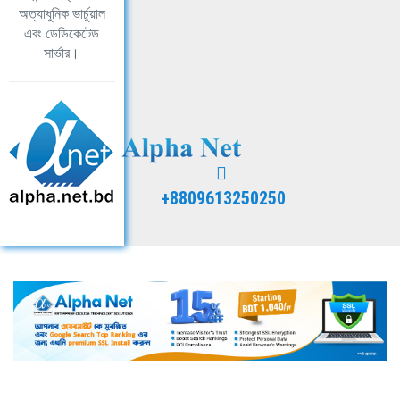
অত্যাধুনিক ভার্চুয়াল
এবং ডেডিকেটেড
সার্ভার।
+8809613250250