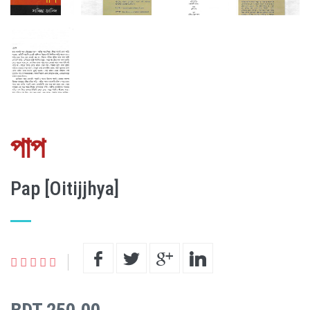
পাপ
Pap [Oitijjhya]