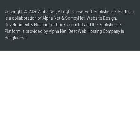
Copyright © 2026 Alpha Net, All rights reserved. Publishers E-Platform
is a collaboration of Alpha Net & SomoyNet.
Website Design
,
Development & Hosting for books.com.bd and the Publishers E-
Platform is provided by Alpha Net. Best
Web Hosting Company in
Bangladesh
.