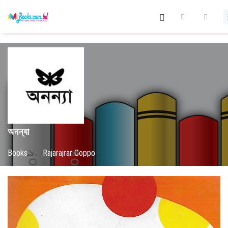
অনন্যা
Books
/
Rajarajrar Goppo