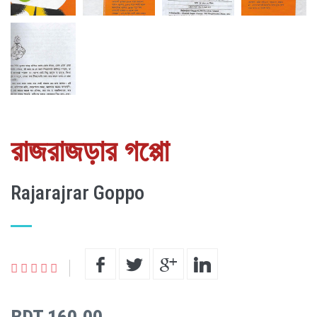
রাজরাজড়ার গপ্পো
Rajarajrar Goppo