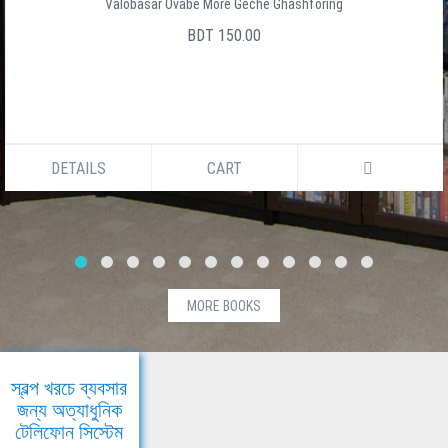
Valobasar Ovabe More Geche Ghashforing
BDT 150.00
DETAILS
CART
MORE BOOKS
স্বল্প খরচে ব্যবসার
জন্য অত্যাধুনিক
টেলিফোন সিস্টেম