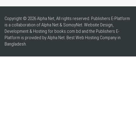
Copyright © 2026 Alpha Net, All rights reserved. Publishers E-Platform
is a collaboration of Alpha Net & SomoyNet.
Website Design
,
Development & Hosting for books.com.bd and the Publishers E-
Platform is provided by Alpha Net. Best
Web Hosting Company in
Bangladesh
.