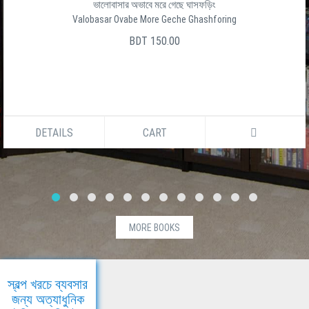
ভালোবাসার অভাবে মরে গেছে ঘাসফড়িং
Valobasar Ovabe More Geche Ghashforing
BDT 150.00
DETAILS
CART
MORE BOOKS
স্বল্প খরচে ব্যবসার
জন্য অত্যাধুনিক