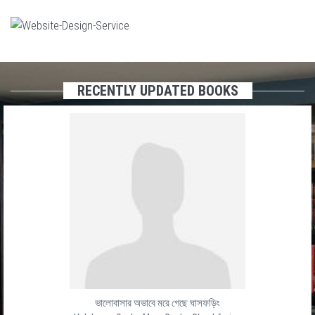
RECENTLY UPDATED BOOKS
ভালোবাসার অভাবে মরে গেছে ঘাসফড়িং