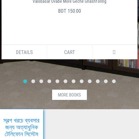
Valobasar Ovabe More Geche Ghashforing
BDT 150.00
DETAILS
CART
MORE BOOKS
স্বল্প খরচে ব্যবসার
জন্য অত্যাধুনিক
টেলিফোন সিস্টেম