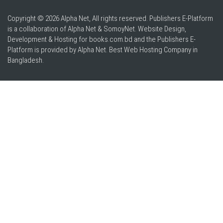
Copyright © 2026 Alpha Net, All rights reserved. Publishers E-Platform
is a collaboration of Alpha Net & SomoyNet.
Website Design
,
Development & Hosting for books.com.bd and the Publishers E-
Platform is provided by Alpha Net. Best
Web Hosting Company in
Bangladesh
.