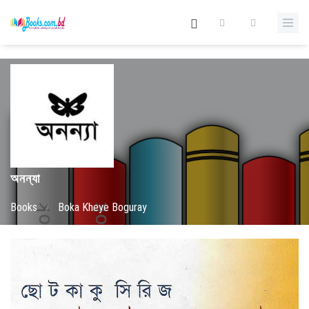
অনন্যা
Books
/
Boka Kheye Boguray