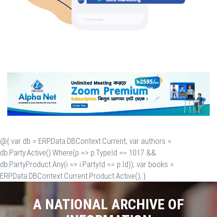
@{ var db = ERP.Data.DBContext.Current; var authors =
db.Party.Active().Where(p => p.TypeId == 1017 &&
db.PartyProduct.Any(i => i.PartyId == p.Id)); var books =
ERP.Data.DBContext.Current.Product.Active(); }
A NATIONAL ARCHIVE OF