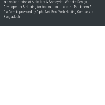
is a collaboration of Alpha Net & SomoyNet.
Website Design
,
Development & Hosting for books.com.bd and the Publishers E-
Platform is provided by Alpha Net. Best
Web Hosting Company in
Bangladesh
.