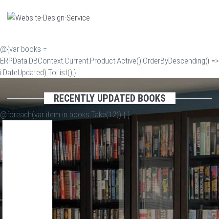
@{var books =
ERP.Data.DBContext.Current.Product.Active().OrderByDescending(i =>
i.DateUpdated).ToList();}
RECENTLY UPDATED BOOKS
@foreach(var item in books.Take(12)) {
}