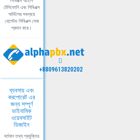
পিবিএক্স আইপি
টেলিফোনি এবং পিবিএক্স
সার্ভিসের সবন্বয়ে
হোস্টেড পিবিএক্স সেবা
প্রদান করে।
+8809613820202
ব্যবসায় এবং
করপোরেট এর
জন্য সম্পূর্ণ
ডাইনামিক
ওয়েবসাইট
ডিজাইন
বর্তমান তথ্য প্রযুক্তির