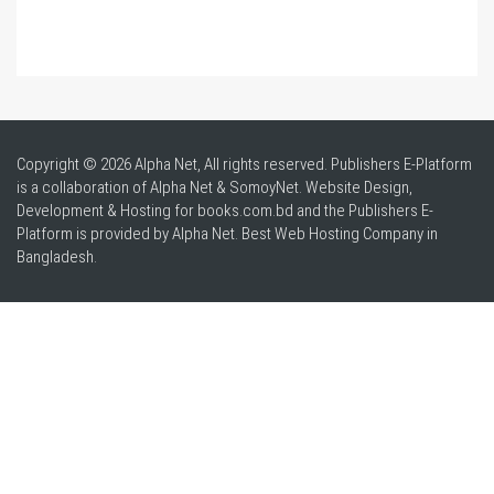
Copyright © 2026 Alpha Net, All rights reserved. Publishers E-Platform
is a collaboration of Alpha Net & SomoyNet.
Website Design
,
Development & Hosting for books.com.bd and the Publishers E-
Platform is provided by Alpha Net. Best
Web Hosting Company in
Bangladesh
.