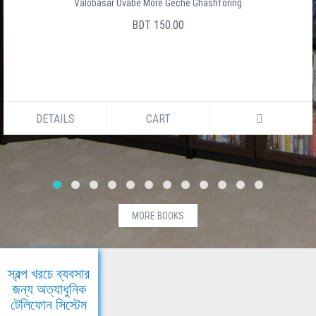
Valobasar Ovabe More Geche Ghashforing
BDT 150.00
DETAILS
CART
MORE BOOKS
স্বল্প খরচে ব্যবসার
জন্য অত্যাধুনিক
টেলিফোন সিস্টেম