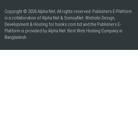
Copyright © 2026 Alpha Net, All rights reserved. Publishers E-Platform
is a collaboration of Alpha Net & SomoyNet.
Website Design
,
Development & Hosting for books.com.bd and the Publishers E-
Platform is provided by Alpha Net. Best
Web Hosting Company in
Bangladesh
.