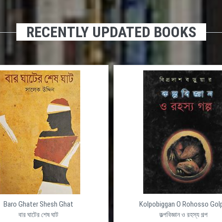
RECENTLY UPDATED BOOKS
Baro Ghater Shesh Ghat
Kolpobiggan O Rohosso Gol
বার ঘাটের শেষ ঘাট
কল্পবিজ্ঞান ও রহস্য গল্প