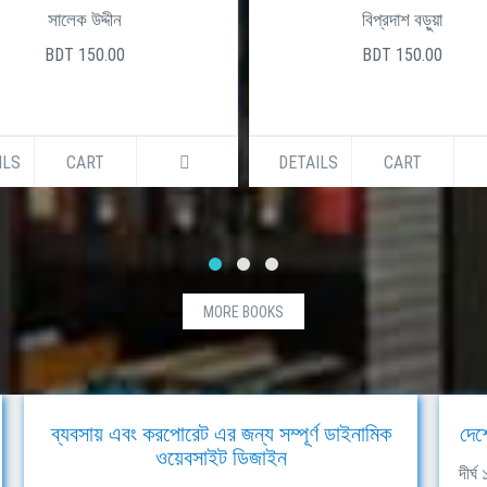
সালেক উদ্দীন
বিপ্রদাশ বড়ুয়া
BDT 150.00
BDT 150.00
ILS
CART
DETAILS
CART
MORE BOOKS
ব্যবসায় এবং করপোরেট এর জন্য সম্পূর্ণ ডাইনামিক
দেশ
ওয়েবসাইট ডিজাইন
দীর্