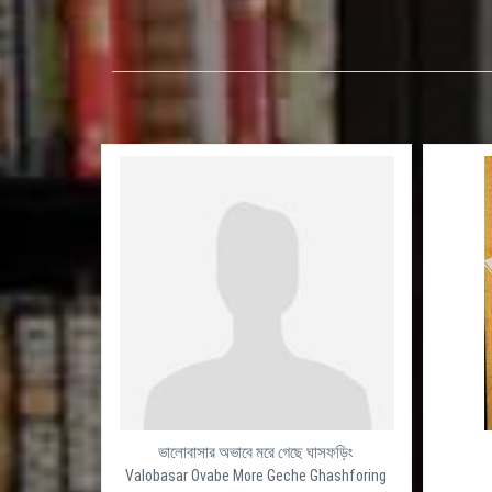
ভালোবাসার অভাবে মরে গেছে ঘাসফড়িং
Valobasar Ovabe More Geche Ghashforing