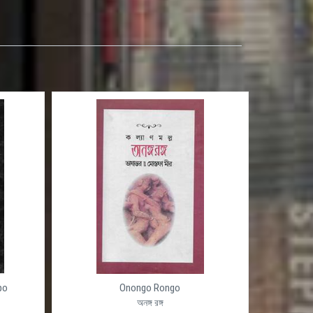
po
Onongo Rongo
অনঙ্গ রঙ্গ