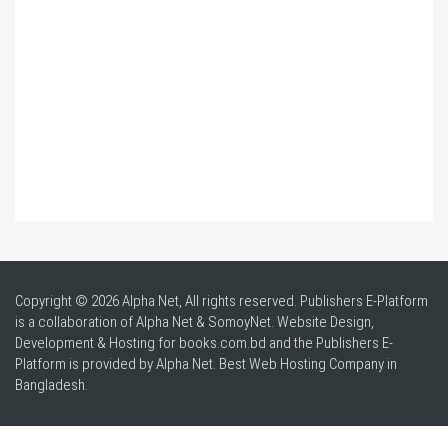
Copyright © 2026 Alpha Net, All rights reserved. Publishers E-Platform
is a collaboration of Alpha Net & SomoyNet.
Website Design
,
Development & Hosting for books.com.bd and the Publishers E-
Platform is provided by Alpha Net. Best
Web Hosting Company in
Bangladesh
.