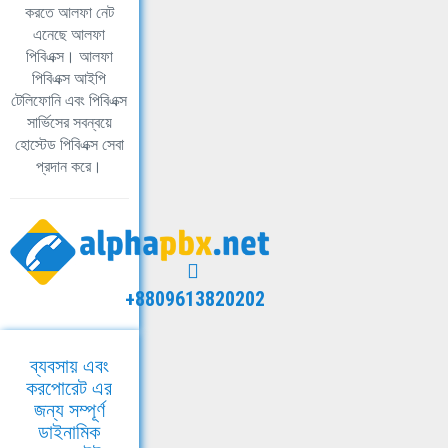
করতে আলফা নেট
এনেছে আলফা
পিবিএক্স। আলফা
পিবিএক্স আইপি
টেলিফোনি এবং পিবিএক্স
সার্ভিসের সবন্বয়ে
হোস্টেড পিবিএক্স সেবা
প্রদান করে।
+8809613820202
ব্যবসায় এবং
করপোরেট এর
জন্য সম্পূর্ণ
ডাইনামিক