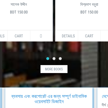
সালেক উদ্দীন
বিপ্রদাশ বড়ুয়া
BDT 150.00
BDT 150.00
ILS
CART
DETAILS
CART
MORE BOOKS
ব্যবসায় এবং করপোরেট এর জন্য সম্পূর্ণ ডাইনামিক
দেশ
ওয়েবসাইট ডিজাইন
দীর্