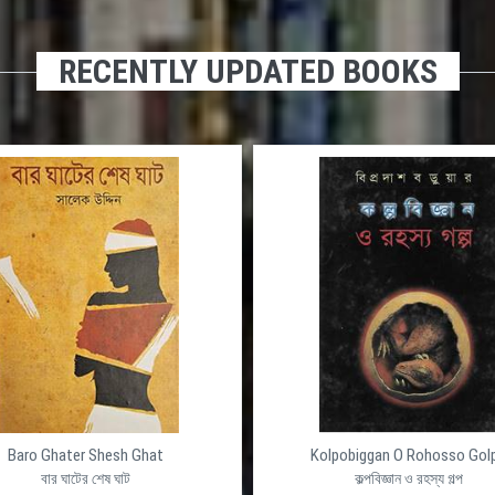
RECENTLY UPDATED BOOKS
Baro Ghater Shesh Ghat
Kolpobiggan O Rohosso Gol
বার ঘাটের শেষ ঘাট
কল্পবিজ্ঞান ও রহস্য গল্প