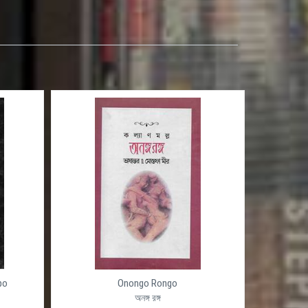
po
Onongo Rongo
অনঙ্গ রঙ্গ