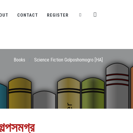
OUT
CONTACT
REGISTER
Books
/
Science Fiction Golposhomogro [HA]
গল্পসমগ্র