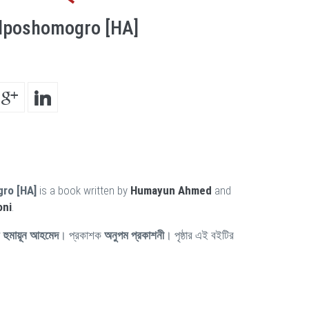
olposhomogro [HA]
ro [HA]
is a book written by
Humayun Ahmed
and
oni
.
ন
হুমায়ূন আহমেদ
। প্রকাশক
অনুপম প্রকাশনী
। পৃষ্ঠার এই বইটির