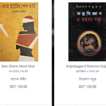
Baro Ghater Shesh Ghat
Kolpobiggan O Rohosso Gol
বার ঘাটের শেষ ঘাট
কল্পবিজ্ঞান ও রহস্য গল্প
সালেক উদ্দীন
বিপ্রদাশ বড়ুয়া
BDT 150.00
BDT 150.00