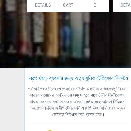
DETAILS
CART
DETA
স্বল্প খরচে ব্যবসার জন্য অত্যাধুনিক টেলিফোন সিস্টেম
প্রতিটি প্রতিষ্ঠানের ক্ষেত্রেই যোগাযোগ একটি অতি গুরুত্বপূর্ণ বিষয়।
আর যোগাযোগের একটি ভালো মাধ্যম হতে পারে টেলিকমিউনিকেশন।
আর এ সমস্যার সমাধান করতে আলফা নেট এনেছে আলফা পিবিএক্স।
আলফা পিবিএক্স আইপি টেলিফোনি এবং পিবিএক্স সার্ভিসের সবন্বয়ে
হোস্টেড পিবিএক্স সেবা প্রদান করে।