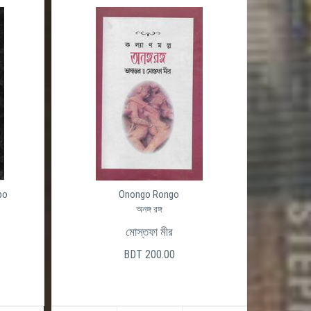
po
Onongo Rongo
অনঙ্গ রঙ্গ
মোস্তফা মীর
BDT 200.00