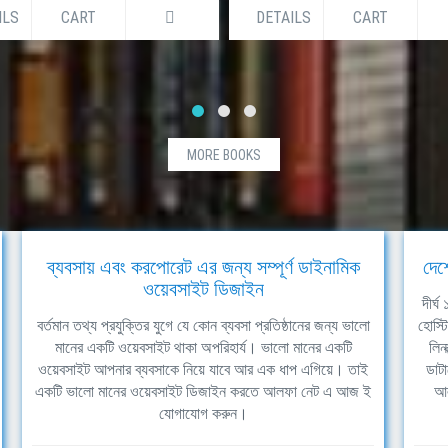
ILS
CART
DETAILS
CART
MORE BOOKS
ব্যবসায় এবং করপোরেট এর জন্য সম্পূর্ণ ডাইনামিক
দেশ
ওয়েবসাইট ডিজাইন
দীর্
বর্তমান তথ্য প্রযুক্তির যুগে যে কোন ব্যবসা প্রতিষ্ঠানের জন্য ভালো
হোস্ট
মানের একটি ওয়েবসাইট থাকা অপরিহার্য। ভালো মানের একটি
লিন
ওয়েবসাইট আপনার ব্যবসাকে নিয়ে যাবে আর এক ধাপ এগিয়ে। তাই
ডাটা
একটি ভালো মানের ওয়েবসাইট ডিজাইন করতে আলফা নেট এ আজ ই
আল
যোগাযোগ করুন।