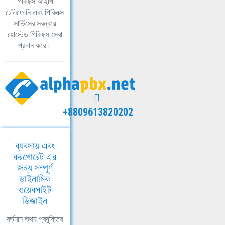
পিবিএক্স আইপি
টেলিফোনি এবং পিবিএক্স
সার্ভিসের সবন্বয়ে
হোস্টেড পিবিএক্স সেবা
প্রদান করে।
+8809613820202
ব্যবসায় এবং
করপোরেট এর
জন্য সম্পূর্ণ
ডাইনামিক
ওয়েবসাইট
ডিজাইন
বর্তমান তথ্য প্রযুক্তির