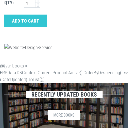
QTY:
ADD TO CART
@{var books =
ERP.Data.DBContext.Current.Product.Active().OrderByDescending(i =>
i.DateUpdated).ToList();}
RECENTLY UPDATED BOOKS
MORE BOOKS