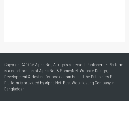
Copyright © 2026 Alpha Net, All rights reserved. Publishers E-Platform
is a collaboration of Alpha Net & SomoyNet.
Website Design
,
Development & Hosting for books.com.bd and the Publishers E-
Platform is provided by Alpha Net. Best
Web Hosting Company in
Bangladesh
.