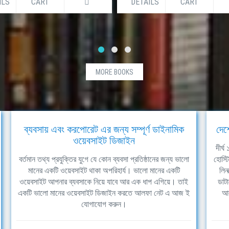
ILS
CART
DETAILS
CART
MORE BOOKS
ব্যবসায় এবং করপোরেট এর জন্য সম্পূর্ণ ডাইনামিক
দেশ
ওয়েবসাইট ডিজাইন
দীর্
বর্তমান তথ্য প্রযুক্তির যুগে যে কোন ব্যবসা প্রতিষ্ঠানের জন্য ভালো
হোস্ট
মানের একটি ওয়েবসাইট থাকা অপরিহার্য। ভালো মানের একটি
লিন
ওয়েবসাইট আপনার ব্যবসাকে নিয়ে যাবে আর এক ধাপ এগিয়ে। তাই
ডাটা
একটি ভালো মানের ওয়েবসাইট ডিজাইন করতে আলফা নেট এ আজ ই
আল
যোগাযোগ করুন।