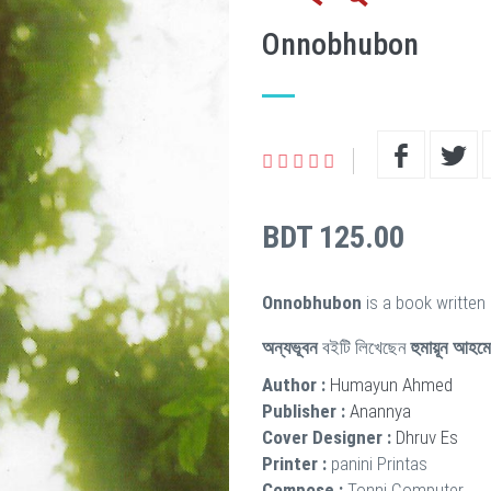
Onnobhubon
BDT 125.00
Onnobhubon
is a book written
অন্যভূবন
বইটি লিখেছেন
হুমায়ূন আহম
Author :
Humayun Ahmed
Publisher :
Anannya
Cover Designer :
Dhruv Es
Printer :
panini Printas
Compose :
Tonni Computer