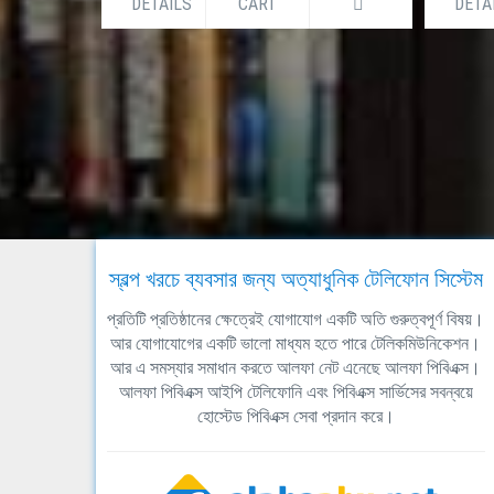
DETAILS
CART
DETA
স্বল্প খরচে ব্যবসার জন্য অত্যাধুনিক টেলিফোন সিস্টেম
প্রতিটি প্রতিষ্ঠানের ক্ষেত্রেই যোগাযোগ একটি অতি গুরুত্বপূর্ণ বিষয়।
আর যোগাযোগের একটি ভালো মাধ্যম হতে পারে টেলিকমিউনিকেশন।
আর এ সমস্যার সমাধান করতে আলফা নেট এনেছে আলফা পিবিএক্স।
আলফা পিবিএক্স আইপি টেলিফোনি এবং পিবিএক্স সার্ভিসের সবন্বয়ে
হোস্টেড পিবিএক্স সেবা প্রদান করে।