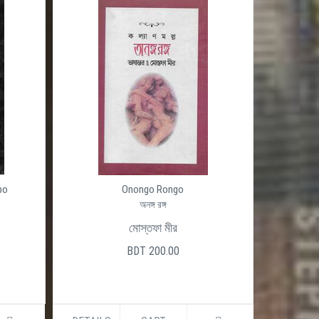
po
Onongo Rongo
অনঙ্গ রঙ্গ
মোস্তফা মীর
BDT 200.00