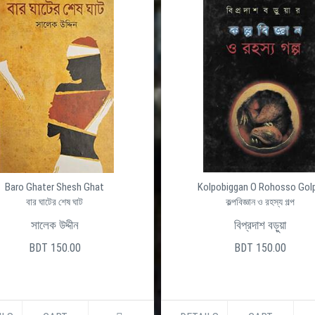
Baro Ghater Shesh Ghat
Kolpobiggan O Rohosso Gol
বার ঘাটের শেষ ঘাট
কল্পবিজ্ঞান ও রহস্য গল্প
সালেক উদ্দীন
বিপ্রদাশ বড়ুয়া
BDT 150.00
BDT 150.00