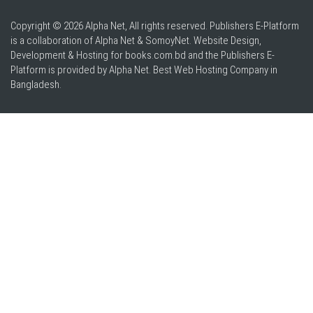
Copyright © 2026 Alpha Net, All rights reserved. Publishers E-Platform
is a collaboration of Alpha Net & SomoyNet.
Website Design
,
Development & Hosting for books.com.bd and the Publishers E-
Platform is provided by Alpha Net. Best
Web Hosting Company in
Bangladesh
.