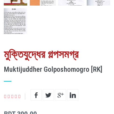
মুক্তিযুদ্ধের গল্পসমগ্র
Muktijuddher Golposhomogro [RK]