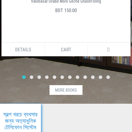
Valobasar Ovabe More Geche Ghashforing
BDT 150.00
DETAILS
CART
MORE BOOKS
স্বল্প খরচে ব্যবসার
জন্য অত্যাধুনিক
টেলিফোন সিস্টেম