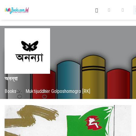
অনন্যা
Books
/
Muktijuddher Golposhomogro [RK]