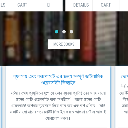
ILS
CART
DETAILS
CART
MORE BOOKS
ব্যবসায় এবং করপোরেট এর জন্য সম্পূর্ণ ডাইনামিক
দেশ
ওয়েবসাইট ডিজাইন
দীর্
বর্তমান তথ্য প্রযুক্তির যুগে যে কোন ব্যবসা প্রতিষ্ঠানের জন্য ভালো
হোস্ট
মানের একটি ওয়েবসাইট থাকা অপরিহার্য। ভালো মানের একটি
লিন
ওয়েবসাইট আপনার ব্যবসাকে নিয়ে যাবে আর এক ধাপ এগিয়ে। তাই
ডাটা
একটি ভালো মানের ওয়েবসাইট ডিজাইন করতে আলফা নেট এ আজ ই
আল
যোগাযোগ করুন।