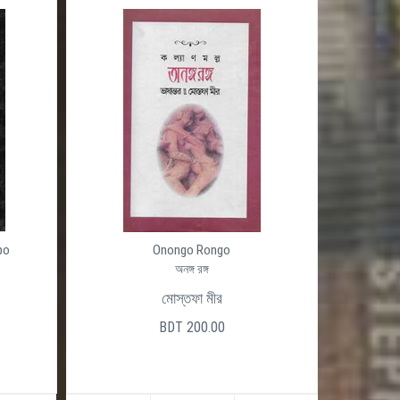
po
Onongo Rongo
অনঙ্গ রঙ্গ
মোস্তফা মীর
BDT 200.00