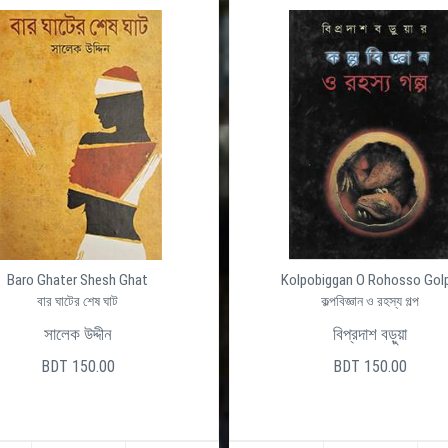
Baro Ghater Shesh Ghat
Kolpobiggan O Rohosso Gol
বার ঘাটের শেষ ঘাট
কল্পবিজ্ঞান ও রহস্য গল্প
সালেক উদ্দীন
বিপ্রদাশ বড়ুয়া
BDT 150.00
BDT 150.00