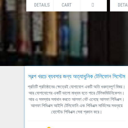
DETAILS
CART
DETA
স্বল্প খরচে ব্যবসার জন্য অত্যাধুনিক টেলিফোন সিস্টেম
প্রতিটি প্রতিষ্ঠানের ক্ষেত্রেই যোগাযোগ একটি অতি গুরুত্বপূর্ণ বিষয়।
আর যোগাযোগের একটি ভালো মাধ্যম হতে পারে টেলিকমিউনিকেশন।
আর এ সমস্যার সমাধান করতে আলফা নেট এনেছে আলফা পিবিএক্স।
আলফা পিবিএক্স আইপি টেলিফোনি এবং পিবিএক্স সার্ভিসের সবন্বয়ে
হোস্টেড পিবিএক্স সেবা প্রদান করে।