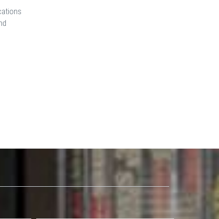
cations
nd