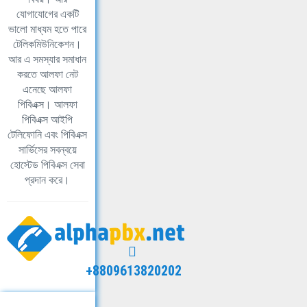
যোগাযোগের একটি
ভালো মাধ্যম হতে পারে
টেলিকমিউনিকেশন।
আর এ সমস্যার সমাধান
করতে আলফা নেট
এনেছে আলফা
পিবিএক্স। আলফা
পিবিএক্স আইপি
টেলিফোনি এবং পিবিএক্স
সার্ভিসের সবন্বয়ে
হোস্টেড পিবিএক্স সেবা
প্রদান করে।
+8809613820202