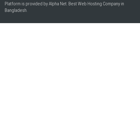
Platform is provided by Alpha Net. Best
Web Hosting Company in
Bangladesh
.