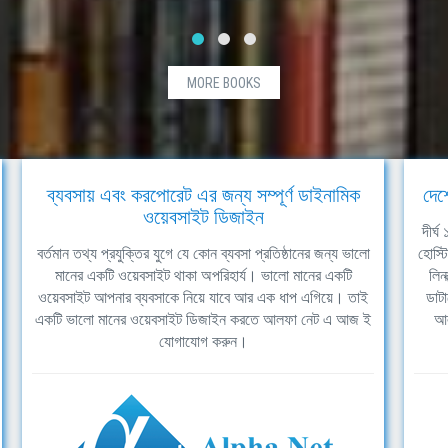
MORE BOOKS
ব্যবসায় এবং করপোরেট এর জন্য সম্পূর্ণ ডাইনামিক
দেশ
ওয়েবসাইট ডিজাইন
দীর্
বর্তমান তথ্য প্রযুক্তির যুগে যে কোন ব্যবসা প্রতিষ্ঠানের জন্য ভালো
হোস্ট
মানের একটি ওয়েবসাইট থাকা অপরিহার্য। ভালো মানের একটি
লিন
ওয়েবসাইট আপনার ব্যবসাকে নিয়ে যাবে আর এক ধাপ এগিয়ে। তাই
ডাটা
একটি ভালো মানের ওয়েবসাইট ডিজাইন করতে আলফা নেট এ আজ ই
আল
যোগাযোগ করুন।