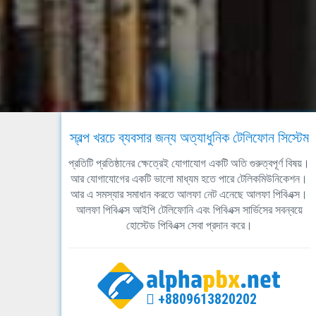
স্বল্প খরচে ব্যবসার জন্য অত্যাধুনিক টেলিফোন সিস্টেম
প্রতিটি প্রতিষ্ঠানের ক্ষেত্রেই যোগাযোগ একটি অতি গুরুত্বপূর্ণ বিষয়।
আর যোগাযোগের একটি ভালো মাধ্যম হতে পারে টেলিকমিউনিকেশন।
আর এ সমস্যার সমাধান করতে আলফা নেট এনেছে আলফা পিবিএক্স।
আলফা পিবিএক্স আইপি টেলিফোনি এবং পিবিএক্স সার্ভিসের সবন্বয়ে
হোস্টেড পিবিএক্স সেবা প্রদান করে।
+8809613820202