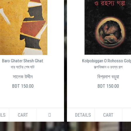
Baro Ghater Shesh Ghat
Kolpobiggan O Rohosso Gol
বার ঘাটের শেষ ঘাট
কল্পবিজ্ঞান ও রহস্য গল্প
সালেক উদ্দীন
বিপ্রদাশ বড়ুয়া
BDT 150.00
BDT 150.00
ILS
CART
DETAILS
CART