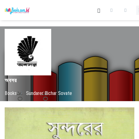
অবসর
Books
/
Sundarer Bichar Sovate