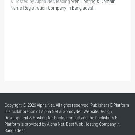
& Hosted by Alpha Net, leading
Web Hosting & Domain
Name Registration Company in Bangladesh
.
Copyright © 2026 Alpha Net, All rights reserved. Publishers E-Platform
is a collaboration of Alpha Net & SomoyNet.
Website Design
,
Development & Hosting for books.com.bd and the Publishers E-
Platform is provided by Alpha Net. Best
Web Hosting Company in
Bangladesh
.