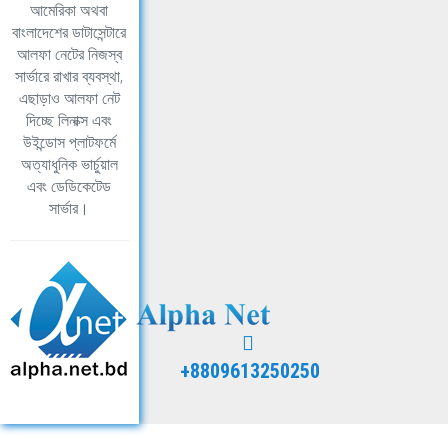
আমেরিকা অথবা
বাংলাদেশের ডাটাসেন্টারে
আলফা নেটের নিজস্ব
সার্ভারে রাখার ব্যবস্থা,
এছাড়াও আলফা নেট
দিচ্ছে লিনাক্স এবং
উইন্ডোস প্লাটফর্মে
অত্যাধুনিক ভার্চুয়াল
এবং ডেডিকেটেড
সার্ভার।
+8809613250250