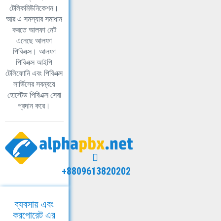
টেলিকমিউনিকেশন।
আর এ সমস্যার সমাধান
করতে আলফা নেট
এনেছে আলফা
পিবিএক্স। আলফা
পিবিএক্স আইপি
টেলিফোনি এবং পিবিএক্স
সার্ভিসের সবন্বয়ে
হোস্টেড পিবিএক্স সেবা
প্রদান করে।
+8809613820202
ব্যবসায় এবং
করপোরেট এর