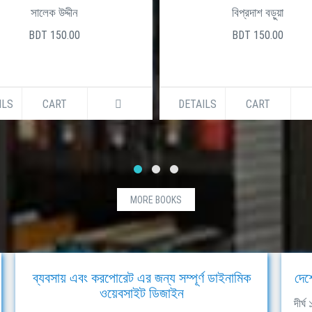
সালেক উদ্দীন
বিপ্রদাশ বড়ুয়া
BDT 150.00
BDT 150.00
ILS
CART
DETAILS
CART
MORE BOOKS
ব্যবসায় এবং করপোরেট এর জন্য সম্পূর্ণ ডাইনামিক
দেশ
ওয়েবসাইট ডিজাইন
দীর্