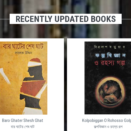
RECENTLY UPDATED BOOKS
Baro Ghater Shesh Ghat
Kolpobiggan O Rohosso Gol
বার ঘাটের শেষ ঘাট
কল্পবিজ্ঞান ও রহস্য গল্প