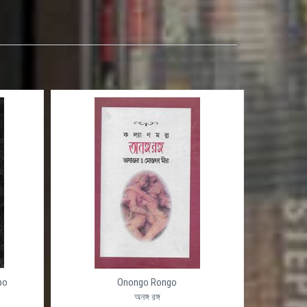
po
Onongo Rongo
অনঙ্গ রঙ্গ