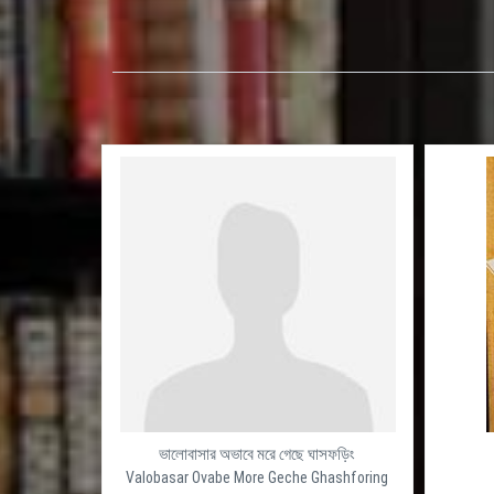
ভালোবাসার অভাবে মরে গেছে ঘাসফড়িং
Valobasar Ovabe More Geche Ghashforing