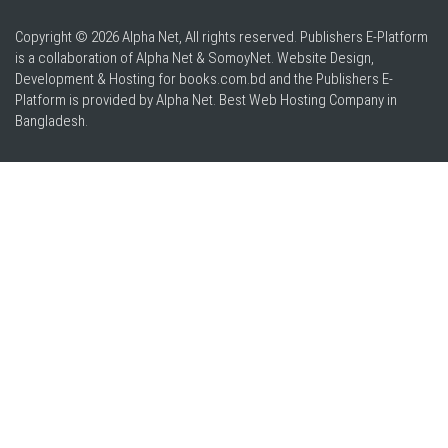
Copyright © 2026 Alpha Net, All rights reserved. Publishers E-Platform
is a collaboration of Alpha Net & SomoyNet.
Website Design
,
Development & Hosting for books.com.bd and the Publishers E-
Platform is provided by Alpha Net. Best
Web Hosting Company in
Bangladesh
.