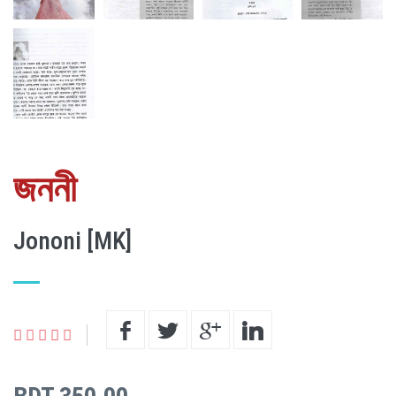
জননী
Jononi [MK]