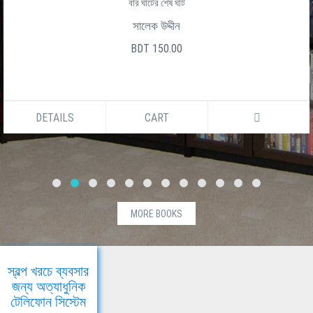
বার ঘাটের শেষ ঘাট
সালেক উদ্দীন
BDT 150.00
DETAILS
CART
MORE BOOKS
স্বল্প খরচে ব্যবসার
জন্য অত্যাধুনিক
টেলিফোন সিস্টেম