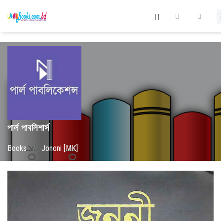
পার্ল পাবলিশার্স
Books
/
Jononi [MK]