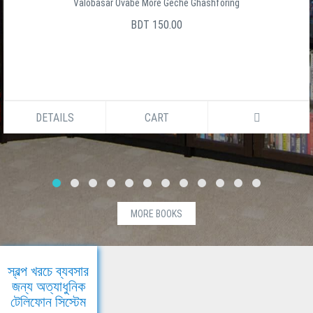
Valobasar Ovabe More Geche Ghashforing
BDT 150.00
DETAILS
CART
MORE BOOKS
স্বল্প খরচে ব্যবসার
জন্য অত্যাধুনিক
টেলিফোন সিস্টেম