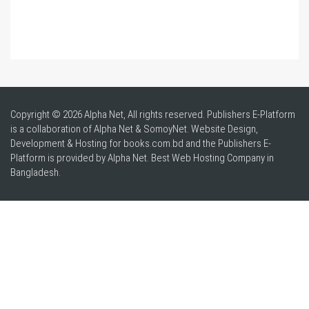
Copyright © 2026 Alpha Net, All rights reserved. Publishers E-Platform
is a collaboration of Alpha Net & SomoyNet.
Website Design
,
Development & Hosting for books.com.bd and the Publishers E-
Platform is provided by Alpha Net. Best
Web Hosting Company in
Bangladesh
.