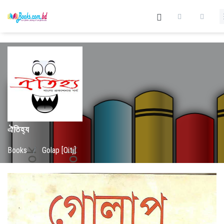
ঐতিহ্য
Books
/
Golap [Oitj]