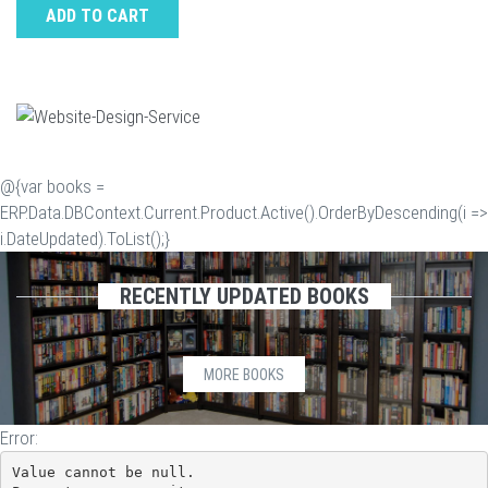
ADD TO CART
@{var books =
ERP.Data.DBContext.Current.Product.Active().OrderByDescending(i =>
i.DateUpdated).ToList();}
RECENTLY UPDATED BOOKS
MORE BOOKS
Error:
Value cannot be null.
