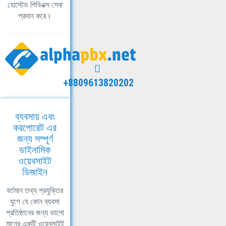
হোস্টেড পিবিএক্স সেবা
প্রদান করে।
+8809613820202
ব্যবসায় এবং
করপোরেট এর
জন্য সম্পূর্ণ
ডাইনামিক
ওয়েবসাইট
ডিজাইন
বর্তমান তথ্য প্রযুক্তির
যুগে যে কোন ব্যবসা
প্রতিষ্ঠানের জন্য ভালো
মানের একটি ওয়েবসাইট