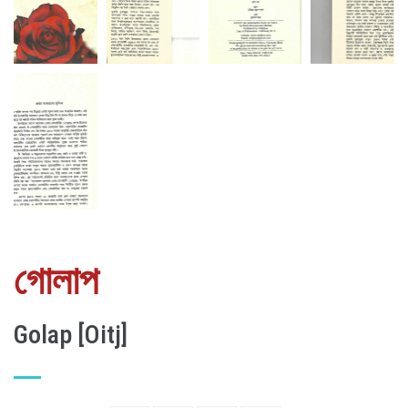
গোলাপ
Golap [Oitj]