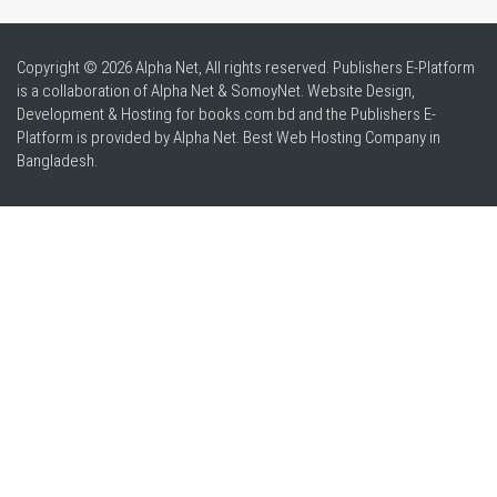
Copyright © 2026 Alpha Net, All rights reserved. Publishers E-Platform
is a collaboration of Alpha Net & SomoyNet.
Website Design
,
Development & Hosting for books.com.bd and the Publishers E-
Platform is provided by Alpha Net. Best
Web Hosting Company in
Bangladesh
.