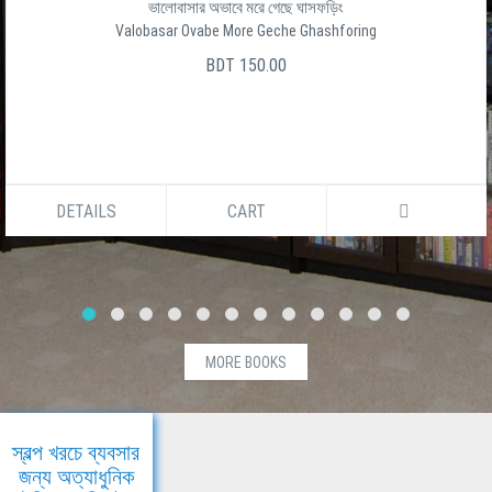
ভালোবাসার অভাবে মরে গেছে ঘাসফড়িং
Valobasar Ovabe More Geche Ghashforing
BDT 150.00
DETAILS
CART
MORE BOOKS
স্বল্প খরচে ব্যবসার
জন্য অত্যাধুনিক