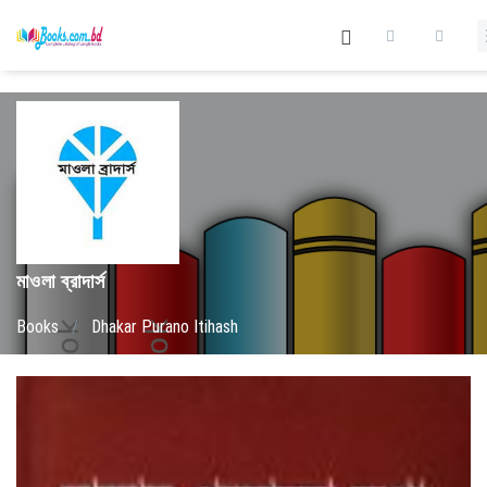
মাওলা ব্রাদার্স
Books
/
Dhakar Purano Itihash