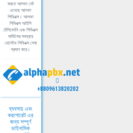
করতে আলফা নেট
এনেছে আলফা
পিবিএক্স। আলফা
পিবিএক্স আইপি
টেলিফোনি এবং পিবিএক্স
সার্ভিসের সবন্বয়ে
হোস্টেড পিবিএক্স সেবা
প্রদান করে।
+8809613820202
ব্যবসায় এবং
করপোরেট এর
জন্য সম্পূর্ণ
ডাইনামিক