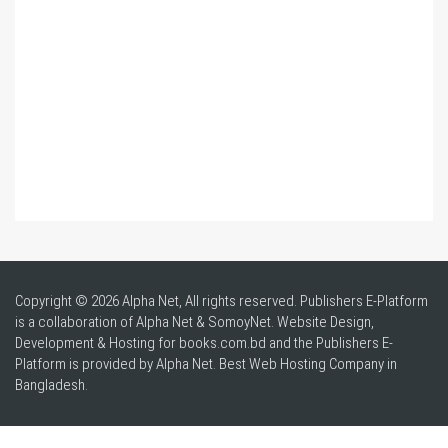
Copyright © 2026 Alpha Net, All rights reserved. Publishers E-Platform
is a collaboration of Alpha Net & SomoyNet.
Website Design
,
Development & Hosting for books.com.bd and the Publishers E-
Platform is provided by Alpha Net. Best
Web Hosting Company in
Bangladesh
.