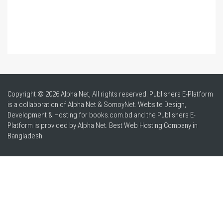
Copyright © 2026 Alpha Net, All rights reserved. Publishers E-Platform
is a collaboration of Alpha Net & SomoyNet.
Website Design
,
Development & Hosting for books.com.bd and the Publishers E-
Platform is provided by Alpha Net. Best
Web Hosting Company in
Bangladesh
.