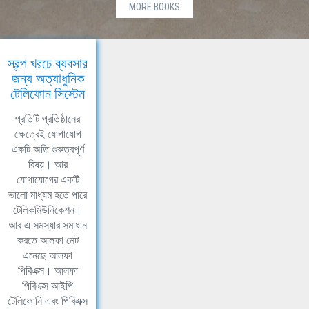
MORE BOOKS
স্বল্প খরচে ব্যবসার
জন্য অত্যাধুনিক
টেলিফোন সিস্টেম
প্রতিটি প্রতিষ্ঠানের
ক্ষেত্রেই যোগাযোগ
একটি অতি গুরুত্বপূর্ণ
বিষয়। আর
যোগাযোগের একটি
ভালো মাধ্যম হতে পারে
টেলিকমিউনিকেশন।
আর এ সমস্যার সমাধান
করতে আলফা নেট
এনেছে আলফা
পিবিএক্স। আলফা
পিবিএক্স আইপি
টেলিফোনি এবং পিবিএক্স