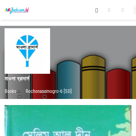
মাওলা ব্রাদার্স
Books
/
Rochonasomogro-6 [SD]