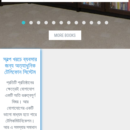
MORE BOOKS
স্বল্প খরচে ব্যবসার
জন্য অত্যাধুনিক
টেলিফোন সিস্টেম
প্রতিটি প্রতিষ্ঠানের
ক্ষেত্রেই যোগাযোগ
একটি অতি গুরুত্বপূর্ণ
বিষয়। আর
যোগাযোগের একটি
ভালো মাধ্যম হতে পারে
টেলিকমিউনিকেশন।
আর এ সমস্যার সমাধান