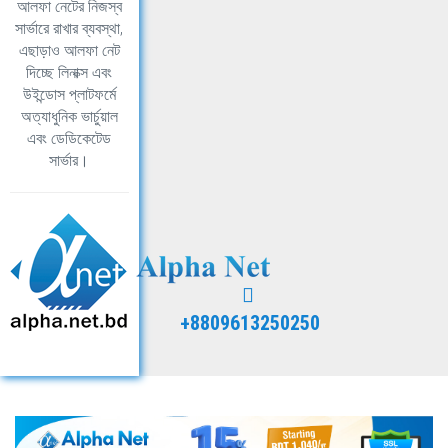
আলফা নেটের নিজস্ব
সার্ভারে রাখার ব্যবস্থা,
এছাড়াও আলফা নেট
দিচ্ছে লিনাক্স এবং
উইন্ডোস প্লাটফর্মে
অত্যাধুনিক ভার্চুয়াল
এবং ডেডিকেটেড
সার্ভার।
+8809613250250