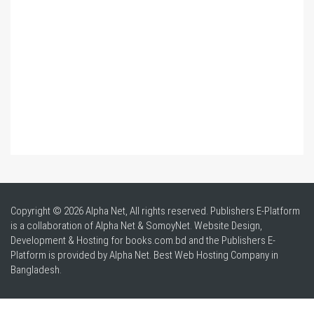
Copyright © 2026 Alpha Net, All rights reserved. Publishers E-Platform
is a collaboration of Alpha Net & SomoyNet.
Website Design
,
Development & Hosting for books.com.bd and the Publishers E-
Platform is provided by Alpha Net. Best
Web Hosting Company in
Bangladesh
.