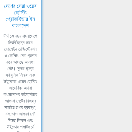
দেশের সেরা ওয়েব
হোস্টিং
প্রোভাইডার ইন
বাংলাদেশ
দীর্ঘ ১৭ বছর বাংলাদেশে
নিরবিচ্ছিন্ন ভাবে
ডোমেইন রেজিস্ট্রেশন
ও হোস্টিং সেবা প্রদান
করে আসছে আলফা
নেট। সুলভ মূল্যে
সর্বাধুনিক লিনাক্স এবং
উইন্ডোজ ওয়েব হোস্টিং
আমেরিকা অথবা
বাংলাদেশের ডাটাসেন্টারে
আলফা নেটের নিজস্ব
সার্ভারে রাখার ব্যবস্থা,
এছাড়াও আলফা নেট
দিচ্ছে লিনাক্স এবং
উইন্ডোস প্লাটফর্মে