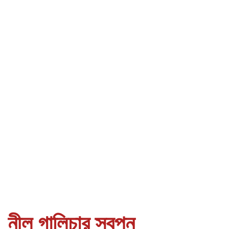
নীল গালিচার স্বপ্ন