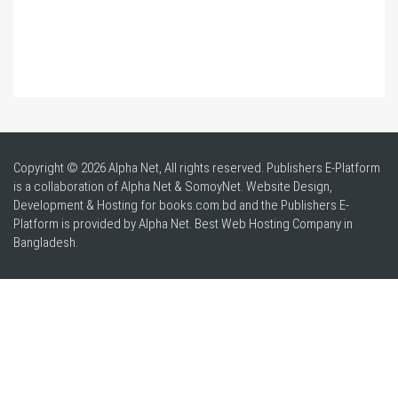
Copyright © 2026 Alpha Net, All rights reserved. Publishers E-Platform
is a collaboration of Alpha Net & SomoyNet.
Website Design
,
Development & Hosting for books.com.bd and the Publishers E-
Platform is provided by Alpha Net. Best
Web Hosting Company in
Bangladesh
.