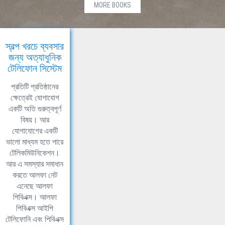
MORE BOOKS
স্বল্প খরচে ব্যবসার
জন্য অত্যাধুনিক
টেলিফোন সিস্টেম
প্রতিটি প্রতিষ্ঠানের
ক্ষেত্রেই যোগাযোগ
একটি অতি গুরুত্বপূর্ণ
বিষয়। আর
যোগাযোগের একটি
ভালো মাধ্যম হতে পারে
টেলিকমিউনিকেশন।
আর এ সমস্যার সমাধান
করতে আলফা নেট
এনেছে আলফা
পিবিএক্স। আলফা
পিবিএক্স আইপি
টেলিফোনি এবং পিবিএক্স