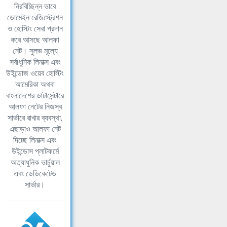
নিরবিচ্ছিন্ন ভাবে
ডোমেইন রেজিস্ট্রেশন
ও হোস্টিং সেবা প্রদান
করে আসছে আলফা
নেট। সুলভ মূল্যে
সর্বাধুনিক লিনাক্স এবং
উইন্ডোজ ওয়েব হোস্টিং
আমেরিকা অথবা
বাংলাদেশের ডাটাসেন্টারে
আলফা নেটের নিজস্ব
সার্ভারে রাখার ব্যবস্থা,
এছাড়াও আলফা নেট
দিচ্ছে লিনাক্স এবং
উইন্ডোস প্লাটফর্মে
অত্যাধুনিক ভার্চুয়াল
এবং ডেডিকেটেড
সার্ভার।