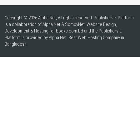
Copyright © 2026 Alpha Net, All rights reserved. Publishers E-Platform
is a collaboration of Alpha Net & SomoyNet.
Website Design
,
Development & Hosting for books.com.bd and the Publishers E-
Platform is provided by Alpha Net. Best
Web Hosting Company in
Bangladesh
.