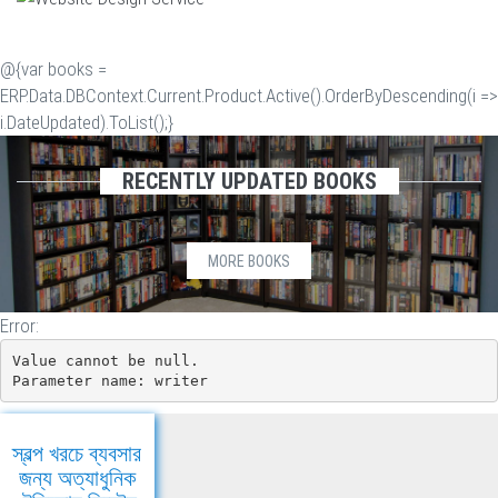
@{var books =
ERP.Data.DBContext.Current.Product.Active().OrderByDescending(i =>
i.DateUpdated).ToList();}
RECENTLY UPDATED BOOKS
MORE BOOKS
Error:
Value cannot be null.

Parameter name: writer
স্বল্প খরচে ব্যবসার
জন্য অত্যাধুনিক