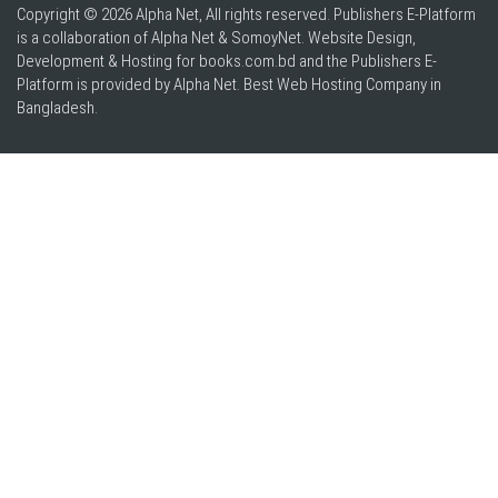
Copyright © 2026 Alpha Net, All rights reserved. Publishers E-Platform
is a collaboration of Alpha Net & SomoyNet.
Website Design
,
Development & Hosting for books.com.bd and the Publishers E-
Platform is provided by Alpha Net. Best
Web Hosting Company in
Bangladesh
.