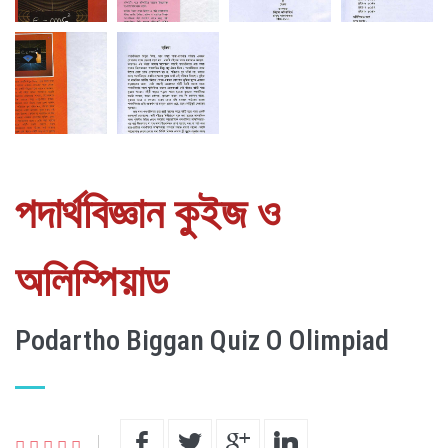
পদার্থবিজ্ঞান কুইজ ও
অলিম্পিয়াড
Podartho Biggan Quiz O Olimpiad