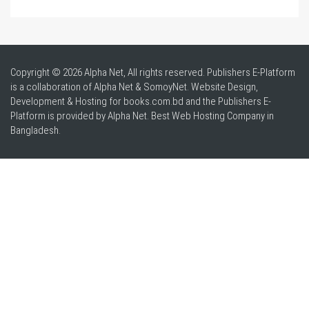
Copyright © 2026 Alpha Net, All rights reserved. Publishers E-Platform
is a collaboration of Alpha Net & SomoyNet.
Website Design
,
Development & Hosting for books.com.bd and the Publishers E-
Platform is provided by Alpha Net. Best
Web Hosting Company in
Bangladesh
.