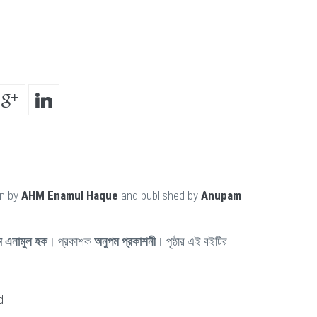
en by
AHM Enamul Haque
and published by
Anupam
 এনামুল হক
। প্রকাশক
অনুপম প্রকাশনী
। পৃষ্ঠার এই বইটির
i
d