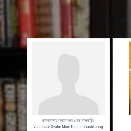
ভালোবাসার অভাবে মরে গেছে ঘাসফড়িং
Valobasar Ovabe More Geche Ghashforing