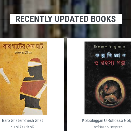
RECENTLY UPDATED BOOKS
Baro Ghater Shesh Ghat
Kolpobiggan O Rohosso Gol
বার ঘাটের শেষ ঘাট
কল্পবিজ্ঞান ও রহস্য গল্প