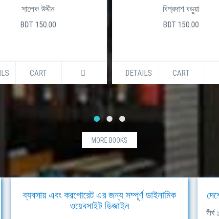
সালেক উদ্দীন
বিপ্রদাশ বড়ুয়া
BDT 150.00
BDT 150.00
ILS
CART
DETAILS
CART
MORE BOOKS
ব্যবসায় এবং করপোরেট এর জন্য সম্পূর্ণ ডাইনামিক
দেশ
ওয়েবসাইট ডিজাইন
দীর্