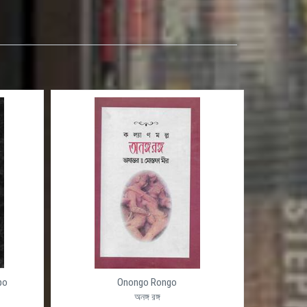
po
Onongo Rongo
অনঙ্গ রঙ্গ