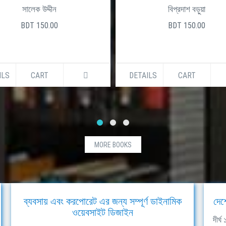
সালেক উদ্দীন
বিপ্রদাশ বড়ুয়া
BDT 150.00
BDT 150.00
ILS
CART
DETAILS
CART
MORE BOOKS
ব্যবসায় এবং করপোরেট এর জন্য সম্পূর্ণ ডাইনামিক
দেশ
ওয়েবসাইট ডিজাইন
দীর্