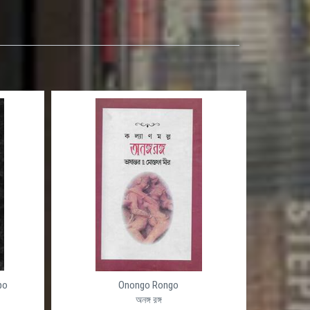
po
Onongo Rongo
অনঙ্গ রঙ্গ