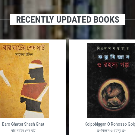
RECENTLY UPDATED BOOKS
Baro Ghater Shesh Ghat
Kolpobiggan O Rohosso Gol
বার ঘাটের শেষ ঘাট
কল্পবিজ্ঞান ও রহস্য গল্প