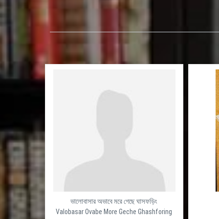
ভালোবাসার অভাবে মরে গেছে ঘাসফড়িং
Valobasar Ovabe More Geche Ghashforing