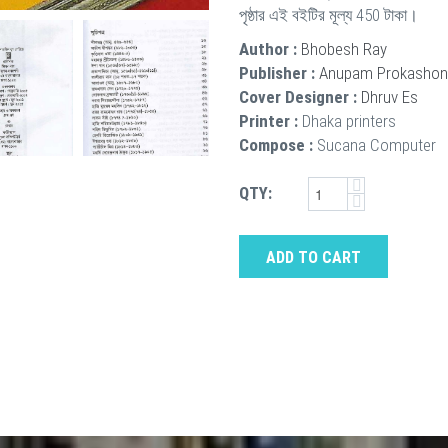
পৃষ্ঠার এই বইটির মূল্য 450 টাকা।
Author :
Bhobesh Ray
Publisher :
Anupam Prokashon
Cover Designer :
Dhruv Es
Printer :
Dhaka printers
Compose :
Sucana Computer
QTY:
ADD TO CART