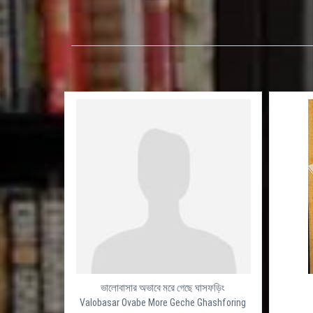
ভালোবাসার অভাবে মরে গেছে ঘাসফড়িং
Valobasar Ovabe More Geche Ghashforing