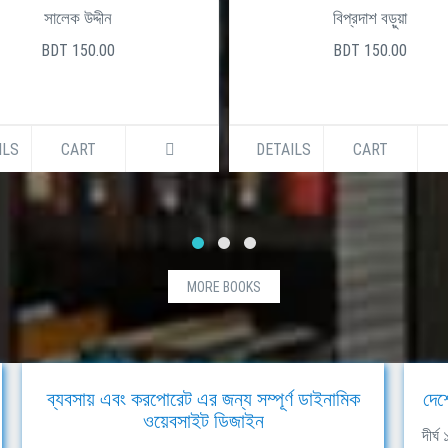
সালেক উদ্দীন
বিপ্রদাশ বড়ুয়া
BDT 150.00
BDT 150.00
ILS
CART
DETAILS
CART
MORE BOOKS
ব্যবসায় এবং করপোরেট এর জন্য সম্পূর্ণ ডাইনামিক
দেশ
ওয়েবসাইট ডিজাইন
দীর্