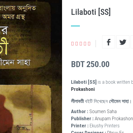
Lilaboti [SS]
BDT 250.00
Lilaboti [SS]
is a book written 
Prokashoni
.
লীলাবতী
বইটি লিখেছেন
সৌমেন সাহা
। 
Author :
Soumen Saha
Publisher :
Anupam Prokashon
Printer :
Ekushy Printers
Cover Designer :
Dhruv Es