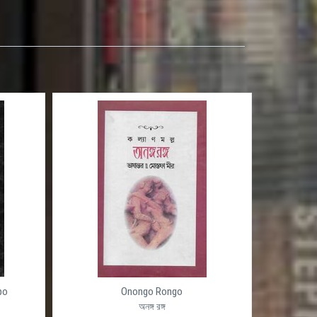
po
Onongo Rongo
অনঙ্গ রঙ্গ