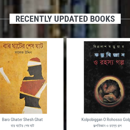
RECENTLY UPDATED BOOKS
Baro Ghater Shesh Ghat
Kolpobiggan O Rohosso Gol
বার ঘাটের শেষ ঘাট
কল্পবিজ্ঞান ও রহস্য গল্প