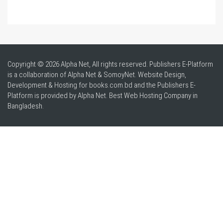
Copyright © 2026 Alpha Net, All rights reserved. Publishers E-Platform
is a collaboration of Alpha Net & SomoyNet.
Website Design
,
Development & Hosting for books.com.bd and the Publishers E-
Platform is provided by Alpha Net. Best
Web Hosting Company in
Bangladesh
.