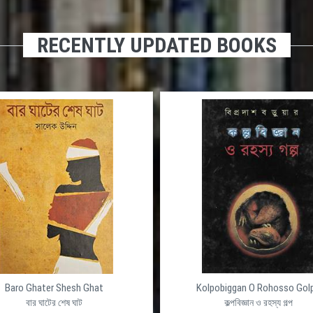
RECENTLY UPDATED BOOKS
Baro Ghater Shesh Ghat
Kolpobiggan O Rohosso Gol
বার ঘাটের শেষ ঘাট
কল্পবিজ্ঞান ও রহস্য গল্প