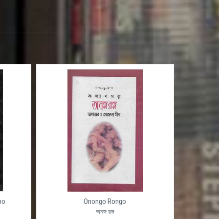
po
Onongo Rongo
অনঙ্গ রঙ্গ