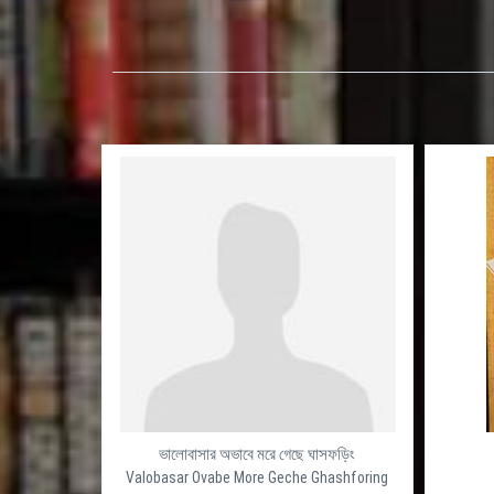
ভালোবাসার অভাবে মরে গেছে ঘাসফড়িং
Valobasar Ovabe More Geche Ghashforing