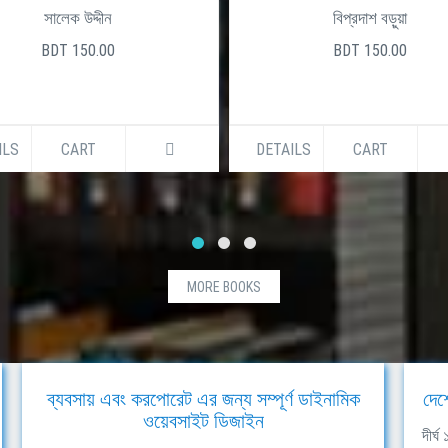
সালেক উদ্দীন
বিপ্রদাশ বড়ুয়া
BDT 150.00
BDT 150.00
ILS
CART
DETAILS
CART
MORE BOOKS
ব্যবসায় এবং করপোরেট এর জন্য সম্পূর্ণ ডাইনামিক
দেশ
ওয়েবসাইট ডিজাইন
দীর্