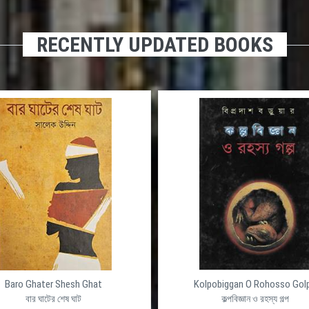
RECENTLY UPDATED BOOKS
Baro Ghater Shesh Ghat
Kolpobiggan O Rohosso Gol
বার ঘাটের শেষ ঘাট
কল্পবিজ্ঞান ও রহস্য গল্প