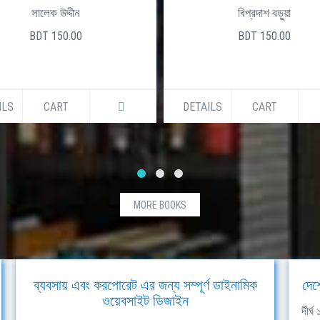
সালেক উদ্দীন
বিপ্রদাশ বড়ুয়া
BDT 150.00
BDT 150.00
ILS
CART
DETAILS
CART
MORE BOOKS
ব্যবসায় এবং করপোরেট এর জন্য সম্পূর্ণ ডাইনামিক
দেশ
ওয়েবসাইট ডিজাইন
দীর্