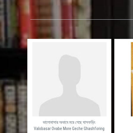
ভালোবাসার অভাবে মরে গেছে ঘাসফড়িং
Valobasar Ovabe More Geche Ghashforing