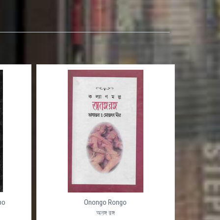
po
Onongo Rongo
অনঙ্গ রঙ্গ